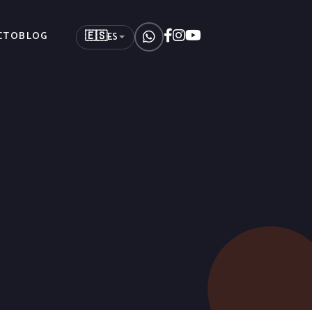
🇪🇸
CTO
BLOG
ES