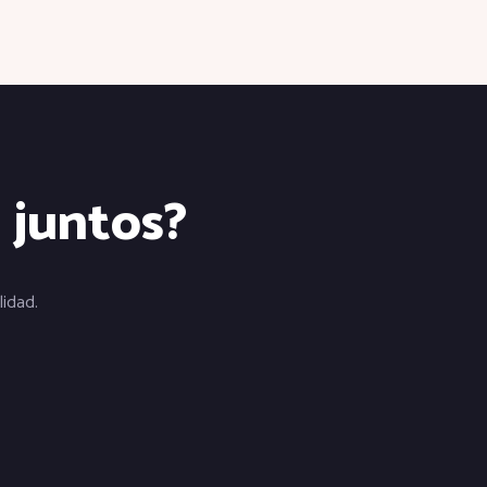
e juntos?
idad.