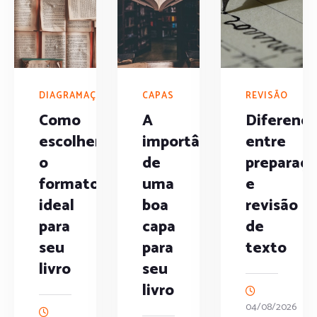
DIAGRAMAÇÃO
CAPAS
REVISÃO
Como
A
Diferença
escolher
importância
entre
o
de
preparaç
formato
uma
e
ideal
boa
revisão
para
capa
de
seu
para
texto
livro
seu
livro
04/08/2026