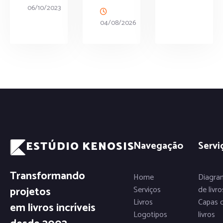
06/10/2023
04/08/2026
ESTÚDIO KENOSIS
Navegação
Servi
Transformando
Home
Diagra
projetos
Serviços
de livro
Livros
Capas 
em livros incríveis
Logotipos
livros