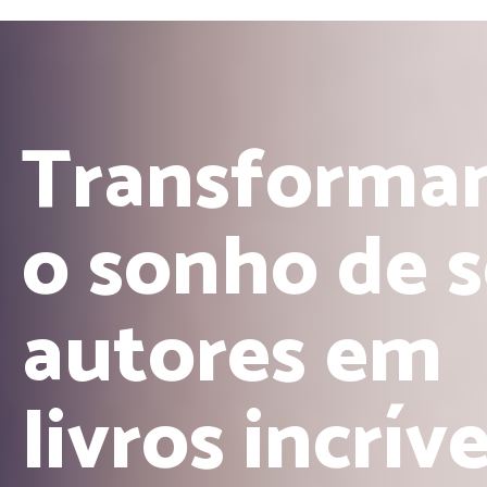
Transforma
o sonho de 
autores em
livros incríve