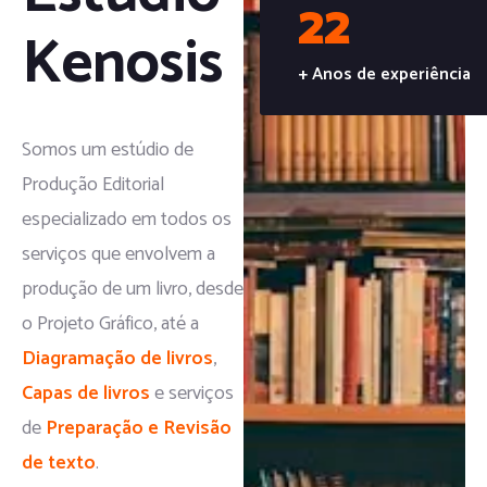
22
Kenosis
+ Anos de experiência
Somos um estúdio de
Produção Editorial
especializado em todos os
serviços que envolvem a
produção de um livro, desde
o Projeto Gráfico, até a
Diagramação de livros
,
Capas de livros
e serviços
de
Preparação e Revisão
de texto
.