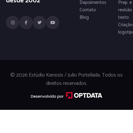
desde 2002
Depoimentos
Prep. e
Contato
revisão
Blog
texto
Criação
logotip
© 2026 Estúdio Kenosis / Julio Portellada. Todos os
direitos reservados.