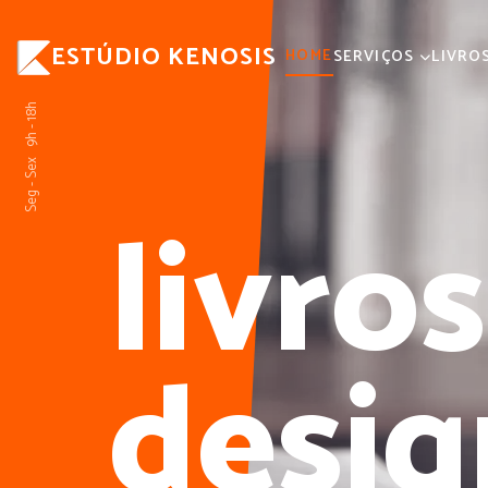
ESTÚDIO KENOSIS
HOME
SERVIÇOS
LIVRO
Seg - Sex 9h - 18h
livro
desig