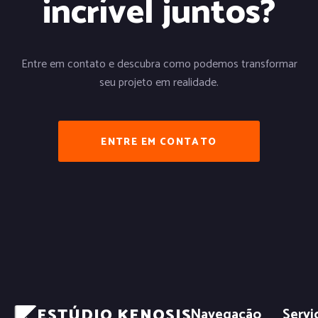
incrível juntos?
Entre em contato e descubra como podemos transformar
seu projeto em realidade.
ENTRE EM CONTATO
ESTÚDIO KENOSIS
Navegação
Servi