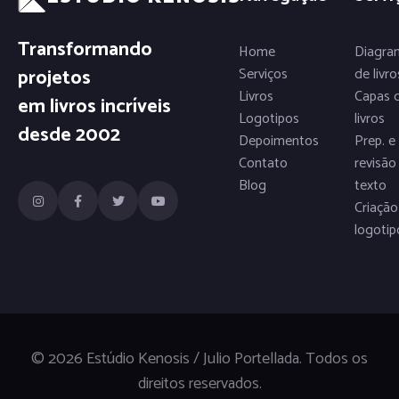
Transformando
Home
Diagra
projetos
Serviços
de livro
Livros
Capas 
em livros incríveis
Logotipos
livros
desde 2002
Depoimentos
Prep. e
Contato
revisão
Blog
texto
Criação
logotip
© 2026 Estúdio Kenosis / Julio Portellada. Todos os
direitos reservados.