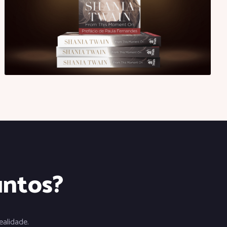
untos?
alidade.