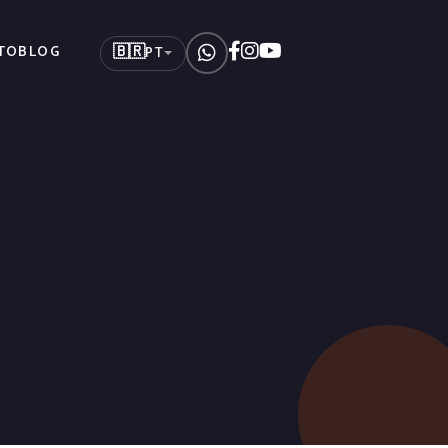
🇧🇷
TO
BLOG
PT