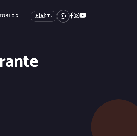
🇧🇷
TO
BLOG
PT
rante