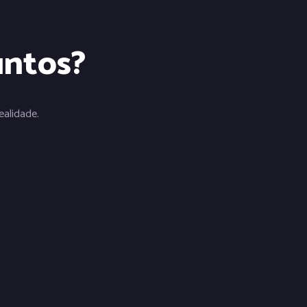
untos?
alidade.