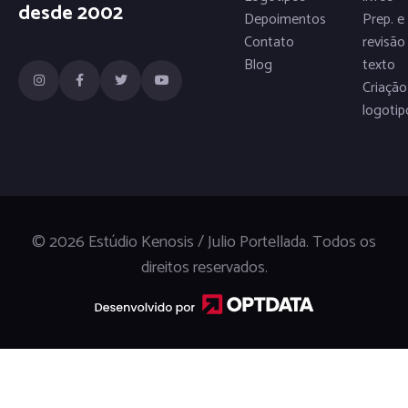
desde 2002
Depoimentos
Prep. e
Contato
revisão
Blog
texto
Criação
logotip
© 2026 Estúdio Kenosis / Julio Portellada. Todos os
direitos reservados.