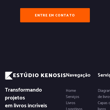
ENTRE EM CONTATO
ESTÚDIO KENOSIS
Navegação
Servi
Transformando
Home
Diagra
projetos
Serviços
de livro
Livros
Capas 
em livros incríveis
Logotipos
livros